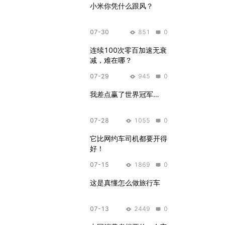
小米你凭什么跟风？
07-30
851
0
连续100次零百加速无衰
减，难在哪？
07-29
945
0
我差点赢了世界冠军…
07-28
1055
0
它比网约车司机都要开得
好！
07-15
1869
0
这是真懂怎么做旅行车
07-13
2449
0