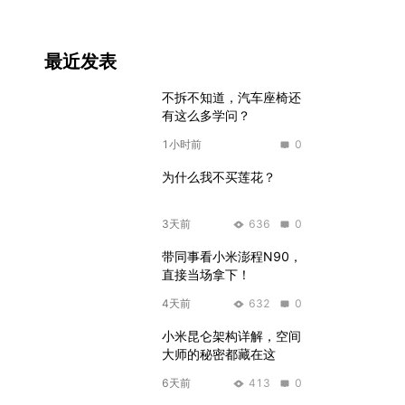
最近发表
不拆不知道，汽车座椅还
有这么多学问？
1小时前
0
为什么我不买莲花？
3天前
636
0
带同事看小米澎程N90，
直接当场拿下！
4天前
632
0
小米昆仑架构详解，空间
大师的秘密都藏在这
6天前
413
0