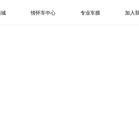
商城
情怀车中心
专业车膜
加入
！