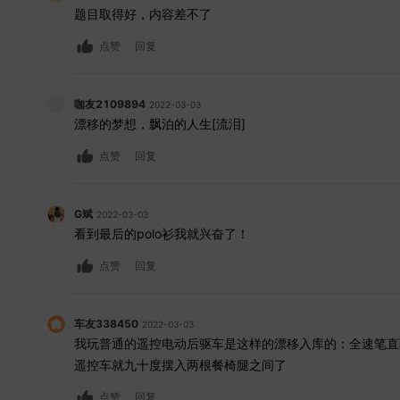
题目取得好，内容差不了
点赞
回复
咖友2109894
2022-03-03
漂移的梦想，飘泊的人生[流泪]
点赞
回复
G斌
2022-03-03
看到最后的polo衫我就兴奋了！
点赞
回复
车友338450
2022-03-03
我玩普通的遥控电动后驱车是这样的漂移入库的：全速笔直
遥控车就九十度摆入两根餐椅腿之间了
点赞
回复