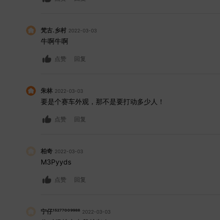
梵古.乡村
2022-03-03
牛啊牛啊
点赞
回复
朱林
2022-03-03
要是个赛车外观，那不是要打动多少人！
点赞
回复
柏奇
2022-03-03
M3Pyyds
点赞
回复
宁仔¹⁵²⁷⁷⁰⁰⁹⁹⁸⁸
2022-03-03