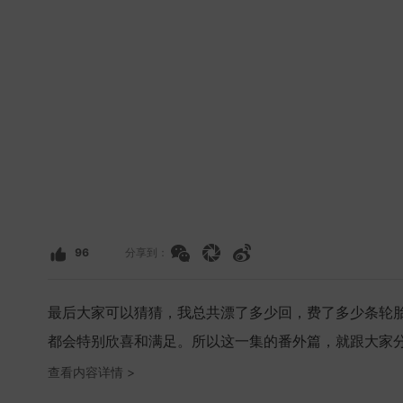
96
分享到：
最后大家可以猜猜，我总共漂了多少回，费了多少条轮
都会特别欣喜和满足。所以这一集的番外篇，就跟大家
不一样了。如果漂得不够极限，在画面里的动态就一定
查看内容详情 >
这部车，能够做到收放自如。毕竟我们并不是自己在瞎