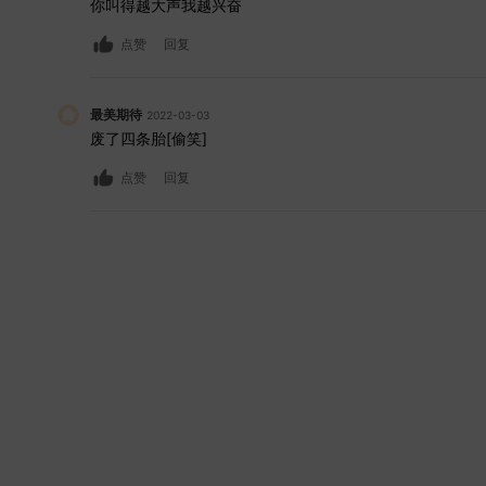
你叫得越大声我越兴奋
点赞
回复
最美期待
2022-03-03
废了四条胎[偷笑]
点赞
回复