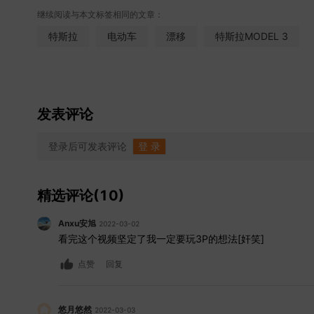
继续阅读与本文标签相同的文章：
的站位，拍摄车的走位，甚至航拍飞机的起飞时间，速
特斯拉
电动车
漂移
特斯拉MODEL 3
时费力的。要知道正常的赛道快跑过弯，对我而言，是一
的动态（《驾值观》特别追求如实地呈现一部车的动态
这个番外小栏目，旨在和大家分享一些正片里来不及或容
3 Performance的漂移。
- 本集视频时长4分钟，拖到文
发表评论
朋友请移步这里。
登录后可发表评论
登 录
精选评论(10)
Anxu安旭
2022-03-02
看完这个视频坚定了我一定要玩3P的想法[奸笑]
点赞
回复
悠月悠然
2022-03-03