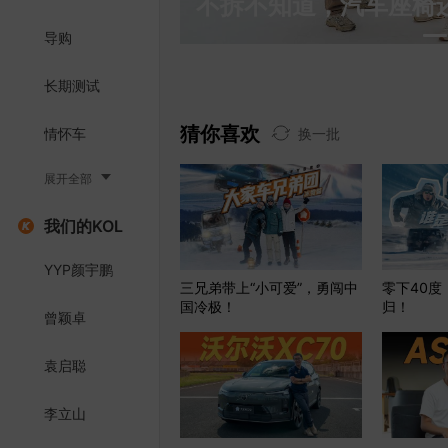
S 4强了多少？
不拆不知道，汽车座椅
导购
长期测试
猜你喜欢
情怀车
换一批
展开全部
我们的KOL
YYP颜宇鹏
三兄弟带上“小可爱”，勇闯中
零下40度
国冷极！
归！
曾颖卓
袁启聪
李立山