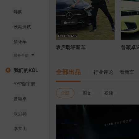
导购
长期测试
情怀车
袁启聪评新车
曾颖卓
展开全部
我们的KOL
全部出品
行业评论
看新车
YYP颜宇鹏
全部
图文
视频
曾颖卓
袁启聪
李立山