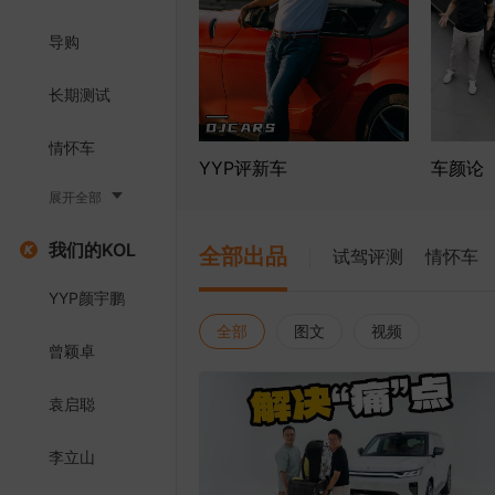
导购
长期测试
情怀车
YYP评新车
车颜论
展开全部
我们的KOL
全部出品
试驾评测
情怀车
YYP颜宇鹏
全部
图文
视频
曾颖卓
袁启聪
李立山