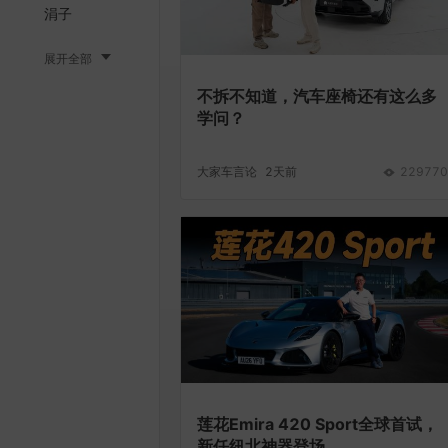
涓子
展开全部
不拆不知道，汽车座椅还有这么多
学问？
大家车言论
2天前
229770
莲花Emira 420 Sport全球首试，
新任纽北神器登场