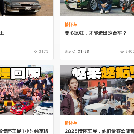
情怀车
王
要多疯狂，才能造出这台车？
3173
袁启聪
01-29
240
情怀车
届情怀车展1小时纯享版
2025情怀车展，他们最喜欢哪