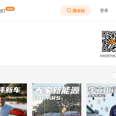
登录
搜全站
我们
扫码用手机