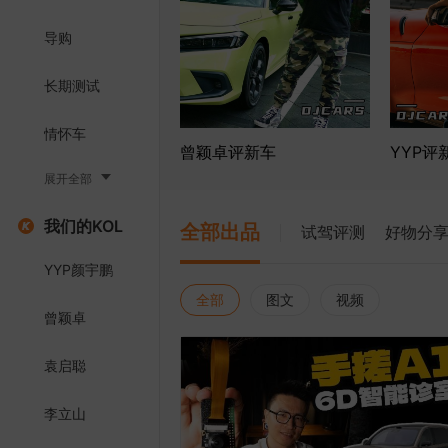
导购
长期测试
情怀车
曾颖卓评新车
YYP评
展开全部
我们的KOL
全部出品
试驾评测
好物分
YYP颜宇鹏
全部
图文
视频
曾颖卓
袁启聪
李立山